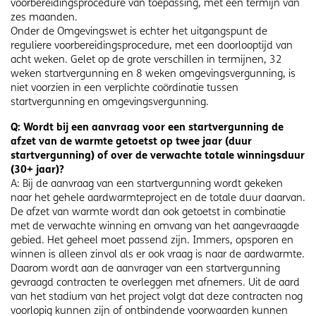
voorbereidingsprocedure van toepassing, met een termijn van
zes maanden.
Onder de Omgevingswet is echter het uitgangspunt de
reguliere voorbereidingsprocedure, met een doorlooptijd van
acht weken. Gelet op de grote verschillen in termijnen, 32
weken startvergunning en 8 weken omgevingsvergunning, is
niet voorzien in een verplichte coördinatie tussen
startvergunning en omgevingsvergunning.
Q: Wordt bij een aanvraag voor een startvergunning de
afzet van de warmte getoetst op twee jaar (duur
startvergunning) of over de verwachte totale winningsduur
(30+ jaar)?
A: Bij de aanvraag van een startvergunning wordt gekeken
naar het gehele aardwarmteproject en de totale duur daarvan.
De afzet van warmte wordt dan ook getoetst in combinatie
met de verwachte winning en omvang van het aangevraagde
gebied. Het geheel moet passend zijn. Immers, opsporen en
winnen is alleen zinvol als er ook vraag is naar de aardwarmte.
Daarom wordt aan de aanvrager van een startvergunning
gevraagd contracten te overleggen met afnemers. Uit de aard
van het stadium van het project volgt dat deze contracten nog
voorlopig kunnen zijn of ontbindende voorwaarden kunnen