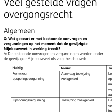
Veel gestelde vragen
overgangsrecht
Algemeen
Q: Wat gebeurt er met bestaande aanvragen en
vergunningen op het moment dat de gewijzigde
Mijnbouwwet in werking treedt?
A: De bestaande aanvragen en vergunningen worden onder
de gewijzigde Mijnbouwwet als volgt beschouwd:
Huidig
Nieuw
To
Aanvraag
Aanvraag toewijzing
Lo
opsporingsvergunning
zoekgebied
op
me
we
aa
Opsporingsvergunning
Toewijzing zoekgebied
Ee
op
in