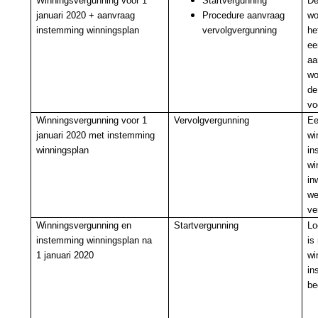
Winningsvergunning voor 1
Startvergunning
De
januari 2020 + aanvraag
Procedure aanvraag
wo
instemming winningsplan
vervolgvergunning
he
ee
aa
wo
de
vo
Winningsvergunning voor 1
Vervolgvergunning
Ee
januari 2020 met instemming
wi
winningsplan
in
wi
in
we
ve
Winningsvergunning en
Startvergunning
Lo
instemming winningsplan na
is
1 januari 2020
wi
in
be