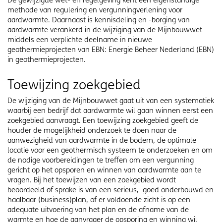
De gewijzigde wet- en regelgeving kent een eigenstandige
methode van regulering en vergunningverlening voor
aardwarmte. Daarnaast is kennisdeling en -borging van
aardwarmte verankerd in de wijziging van de Mijnbouwwet
middels een verplichte deelname in nieuwe
geothermieprojecten van EBN: Energie Beheer Nederland (EBN)
in geothermieprojecten.
Toewijzing zoekgebied
De wijziging van de Mijnbouwwet gaat uit van een systematiek
waarbij een bedrijf dat aardwarmte wil gaan winnen eerst een
zoekgebied aanvraagt. Een toewijzing zoekgebied geeft de
houder de mogelijkheid onderzoek te doen naar de
aanwezigheid van aardwarmte in de bodem, de optimale
locatie voor een geothermisch systeem te onderzoeken en om
de nodige voorbereidingen te treffen om een vergunning
gericht op het opsporen en winnen van aardwarmte aan te
vragen. Bij het toewijzen van een zoekgebied wordt
beoordeeld of sprake is van een serieus, goed onderbouwd en
haalbaar (business)plan, of er voldoende zicht is op een
adequate uitvoering van het plan en de afname van de
warmte en hoe de aanvrager de opsporing en winning wil