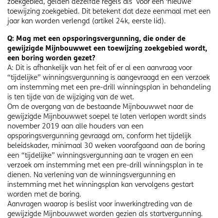
zoekgebied, gelden dezelfde regels als voor een ‘nieuwe’
toewijzing zoekgebied. Dit betekent dat deze eenmaal met een
jaar kan worden verlengd (artikel 24k, eerste lid).
Q: Mag met een opsporingsvergunning, die onder de
gewijzigde Mijnbouwwet een toewijzing zoekgebied wordt,
een boring worden gezet?
A: Dit is afhankelijk van het feit of er al een aanvraag voor
“tijdelijke” winningsvergunning is aangevraagd en een verzoek
om instemming met een pre-drill winningsplan in behandeling
is ten tijde van de wijziging van de wet.
Om de overgang van de bestaande Mijnbouwwet naar de
gewijzigde Mijnbouwwet soepel te laten verlopen wordt sinds
november 2019 aan alle houders van een
opsporingsvergunning gevraagd om, conform het tijdelijk
beleidskader, minimaal 30 weken voorafgaand aan de boring
een “tijdelijke” winningsvergunning aan te vragen en een
verzoek om instemming met een pre-drill winningsplan in te
dienen. Na verlening van de winningsvergunning en
instemming met het winningsplan kan vervolgens gestart
worden met de boring.
Aanvragen waarop is beslist voor inwerkingtreding van de
gewijzigde Mijnbouwwet worden gezien als startvergunning.