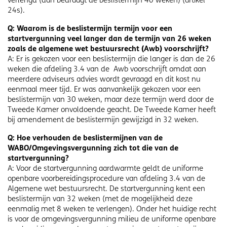
verlengd (dan bedraagt de beslistermijn 40 weken) (artikel
24s).
Q: Waarom is de beslistermijn termijn voor een
startvergunning veel langer dan de termijn van 26 weken
zoals de algemene wet bestuursrecht (Awb) voorschrijft?
A: Er is gekozen voor een beslistermijn die langer is dan de 26
weken die afdeling 3.4 van de Awb voorschrijft omdat aan
meerdere adviseurs advies wordt gevraagd en dit kost nu
eenmaal meer tijd. Er was aanvankelijk gekozen voor een
beslistermijn van 30 weken, maar deze termijn werd door de
Tweede Kamer onvoldoende geacht. De Tweede Kamer heeft
bij amendement de beslistermijn gewijzigd in 32 weken.
Q: Hoe verhouden de beslistermijnen van de
WABO/Omgevingsvergunning zich tot die van de
startvergunning?
A: Voor de startvergunning aardwarmte geldt de uniforme
openbare voorbereidingsprocedure van afdeling 3.4 van de
Algemene wet bestuursrecht. De startvergunning kent een
beslistermijn van 32 weken (met de mogelijkheid deze
eenmalig met 8 weken te verlengen). Onder het huidige recht
is voor de omgevingsvergunning milieu de uniforme openbare