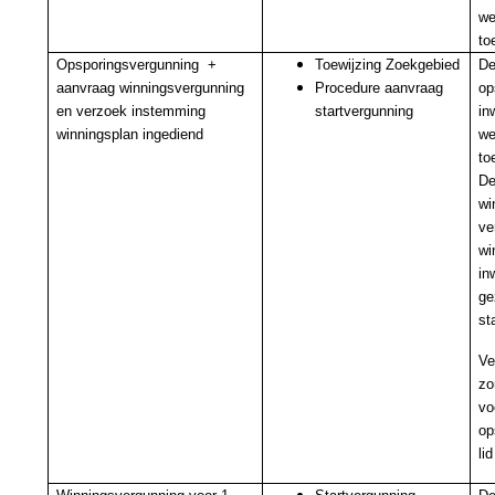
we
to
Opsporingsvergunning +
Toewijzing Zoekgebied
De
aanvraag winningsvergunning
Procedure aanvraag
op
en verzoek instemming
startvergunning
in
winningsplan ingediend
we
to
De
wi
ve
wi
in
ge
st
Ve
zo
vo
op
lid