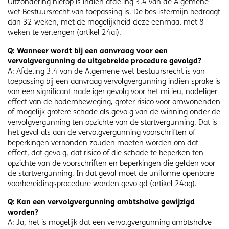
Uitzondering hierop is indien afdeling 3.4 van de Algemene
wet Bestuursrecht van toepassing is. De beslistermijn bedraagt
dan 32 weken, met de mogelijkheid deze eenmaal met 8
weken te verlengen (artikel 24ai).
Q: Wanneer wordt bij een aanvraag voor een
vervolgvergunning de uitgebreide procedure gevolgd?
A: Afdeling 3.4 van de Algemene wet bestuursrecht is van
toepassing bij een aanvraag vervolgvergunning indien sprake is
van een significant nadeliger gevolg voor het milieu, nadeliger
effect van de bodembeweging, groter risico voor omwonenden
of mogelijk grotere schade als gevolg van de winning onder de
vervolgvergunning ten opzichte van de startvergunning. Dat is
het geval als aan de vervolgvergunning voorschriften of
beperkingen verbonden zouden moeten worden om dat
effect, dat gevolg, dat risico of die schade te beperken ten
opzichte van de voorschriften en beperkingen die gelden voor
de startvergunning. In dat geval moet de uniforme openbare
voorbereidingsprocedure worden gevolgd (artikel 24ag).
Q: Kan een vervolgvergunning ambtshalve gewijzigd
worden?
A: Ja, het is mogelijk dat een vervolgvergunning ambtshalve