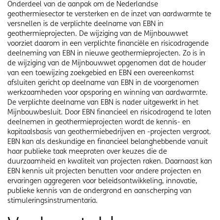
Onderdeel van de aanpak om de Nederlandse
geothermiesector te versterken en de inzet van aardwarmte te
versnellen is de verplichte deelname van EBN in
geothermieprojecten. De wijziging van de Mijnbouwwet
voorziet daarom in een verplichte financiële en risicodragende
deelneming van EBN in nieuwe geothermieprojecten. Zo is in
de wijziging van de Mijnbouwwet opgenomen dat de houder
van een toewijzing zoekgebied en EBN een overeenkomst
afsluiten gericht op deelname van EBN in de voorgenomen
werkzaamheden voor opsporing en winning van aardwarmte.
De verplichte deelname van EBN is nader uitgewerkt in het
Mijnbouwbesluit. Door EBN financieel en risicodragend te laten
deelnemen in geothermieprojecten wordt de kennis- en
kapitaalsbasis van geothermiebedrijven en -projecten vergroot.
EBN kan als deskundige en financieel belanghebbende vanuit
haar publieke taak meepraten over keuzes die de
duurzaamheid en kwaliteit van projecten raken. Daarnaast kan
EBN kennis uit projecten benutten voor andere projecten en
ervaringen aggregeren voor beleidsontwikkeling, innovatie,
publieke kennis van de ondergrond en aanscherping van
stimuleringsinstrumentaria.