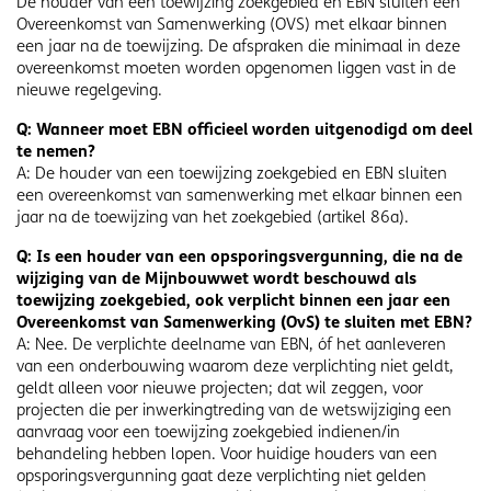
De houder van een toewijzing zoekgebied en EBN sluiten een
Overeenkomst van Samenwerking (OVS) met elkaar binnen
een jaar na de toewijzing. De afspraken die minimaal in deze
overeenkomst moeten worden opgenomen liggen vast in de
nieuwe regelgeving.
Q: Wanneer moet EBN officieel worden uitgenodigd om deel
te nemen?
A: De houder van een toewijzing zoekgebied en EBN sluiten
een overeenkomst van samenwerking met elkaar binnen een
jaar na de toewijzing van het zoekgebied (artikel 86a).
Q: Is een houder van een opsporingsvergunning, die na de
wijziging van de Mijnbouwwet wordt beschouwd als
toewijzing zoekgebied, ook verplicht binnen een jaar een
Overeenkomst van Samenwerking (OvS) te sluiten met EBN?
A: Nee. De verplichte deelname van EBN, óf het aanleveren
van een onderbouwing waarom deze verplichting niet geldt,
geldt alleen voor nieuwe projecten; dat wil zeggen, voor
projecten die per inwerkingtreding van de wetswijziging een
aanvraag voor een toewijzing zoekgebied indienen/in
behandeling hebben lopen. Voor huidige houders van een
opsporingsvergunning gaat deze verplichting niet gelden