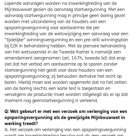
Lopende aanvragen worden na inwerkingtreding van de
Mijnbouwwet gezien als aanvraag startvergunning. Met een
aanvraag startvergunning mag in principe geen boring gezet
worden met uitzondering van de houders van een
opsporingsvergunning voor aardwarmte die per
inwerkingtreding van de wetswijziging een aanvraag voor een
“tijdelijke” winningsvergunning én een pre-drill winningsplan
bij EZK in behandeling hebben. Met de plenaire behandeling
van het wetsvoorstel in de Tweede Kamer is namelijk een
amendement aangenomen (art. 167h, tweede lid) dat erop
ziet dat het verbod om aardwarmte op te sporen zonder
startvergunning niet geldt voor deze houders van een
opsporingsvergunning; zij behouden derhalve het recht op
boren. Hierbij moet wel worden opgemerkt dat na het zetten
van de boring slechts een korte test is toegestaan en
vervolgens de productie moet worden stilgelegd als er op dat
moment nog geenstartvergunning is verleend.
Q: Wat gebeurt er met een verzoek om verlenging van een
opsporingsvergunning als de gewijzigde Mijnbouwwet in
werking treedt?
A: Het verzoek om verlenging van een opsporingsvergunning
wordt per inwerkingtreding beschouwd als een verzoek om