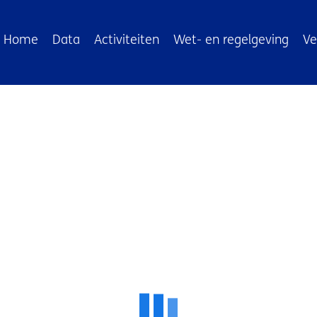
ofdnavigatie
Home
Data
Activiteiten
Wet- en regelgeving
Ve
ingsmetingen